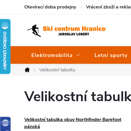
Přejít
Otevírací doba prodejny
Vrácení zboží a rekl
na
obsah
Elektromobilita
Letní sporty
Velikostní tabulky
Domů
Velikostní tabul
V
Velikostní tabulka obuv Northfinder Barefoot
ý
pánská