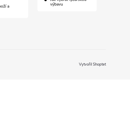
výbavu
boží a
Vytvořil Shoptet