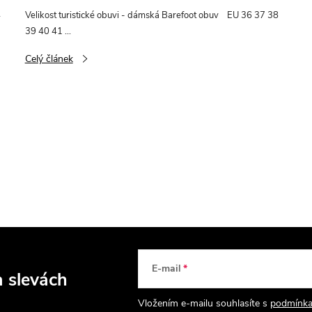
4
Velikost turistické obuvi - dámská Barefoot obuv EU 36 37 38
39 40 41 ...
Celý článek
E-mail
a slevách
Vložením e-mailu souhlasíte s
podmínka