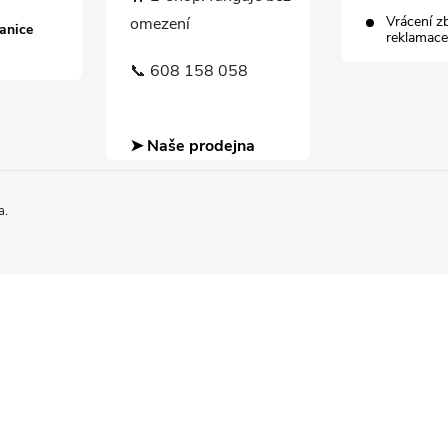
Vrácení z
omezení
anice
reklamace
📞 608 158 058
➤ Naše prodejna
a.