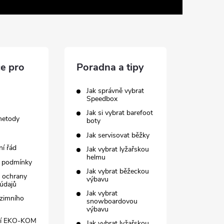
e pro
Poradna a tipy
Jak správně vybrat
Speedbox
Jak si vybrat barefoot
metody
boty
Jak servisovat běžky
í řád
Jak vybrat lyžařskou
helmu
 podmínky
Jak vybrat běžeckou
 ochrany
výbavu
údajů
Jak vybrat
zimního
snowboardovou
výbavu
ní EKO-KOM
Jak vybrat lyžařskou