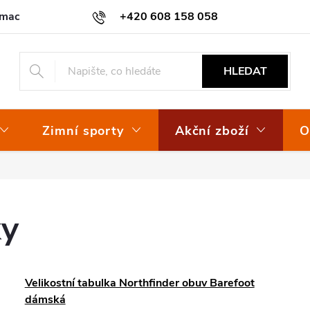
amace
Osvědčení EKO-KOM
+420 608 158 058
HLEDAT
Zimní sporty
Akční zboží
O
ky
Velikostní tabulka Northfinder obuv Barefoot
dámská