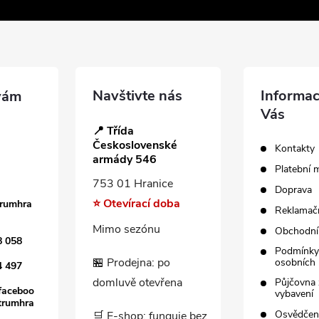
Navštivte nás
Informac
Vás
📍 Třída
Československé
Kontakty
armády 546
Platební 
753 01 Hranice
Doprava
⭐ Otevírací doba
trumhra
Reklamačn
Mimo sezónu
Obchodní
8 058
Podmínky
🏪 Prodejna: po
osobních 
4 497
domluvě otevřena
Půjčovna 
faceboo
vybavení
trumhra
Osvědče
🛒 E-shop: funguje bez