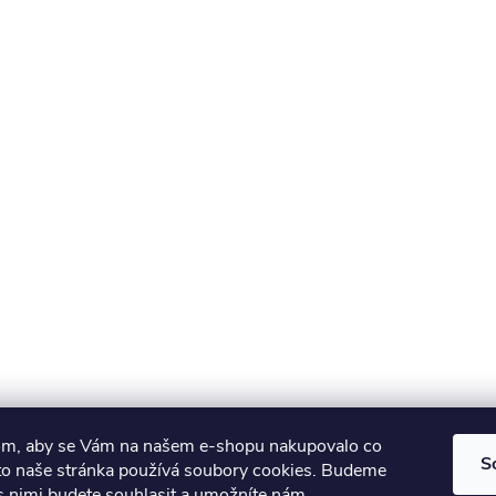
om, aby se Vám na našem e-shopu nakupovalo co
S
oto naše stránka používá soubory cookies. Budeme
 s nimi budete souhlasit a umožníte nám