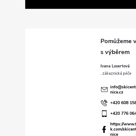
p
v
k
a
y
t
v
í
ý
p
i
s
u
Ivana Losertová
info
@
skicen
nice.cz
+420 608 15
+420 776 06
https://www.
k.com/skicen
nice