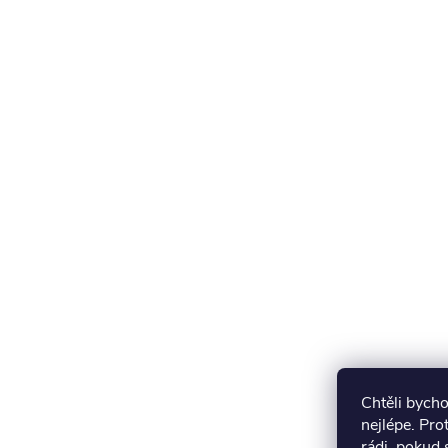
Chtěli bych
nejlépe. Pr
rádi, pokud