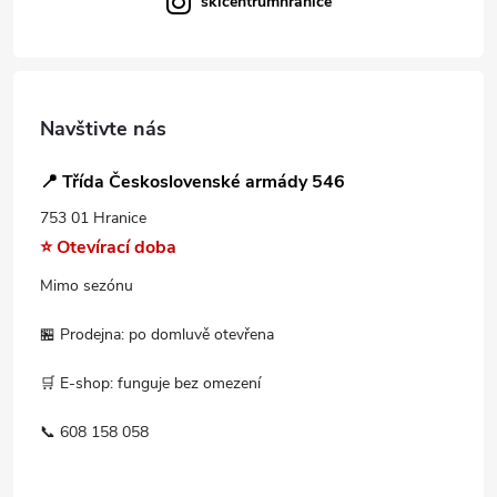
skicentrumhranice
Navštivte nás
📍 Třída Československé armády 546
753 01 Hranice
⭐ Otevírací doba
Mimo sezónu
🏪 Prodejna: po domluvě otevřena
🛒 E-shop: funguje bez omezení
📞 608 158 058