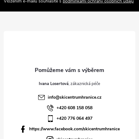
Vložením e-mailu souhlasíte s
podmínkami ochrany osobních údajů
t
í
Ivana Losertová
info
@
skicentrumhranice.cz
+420 608 158 058
+420 776 064 497
https://www.facebook.com/skicentrumhranice