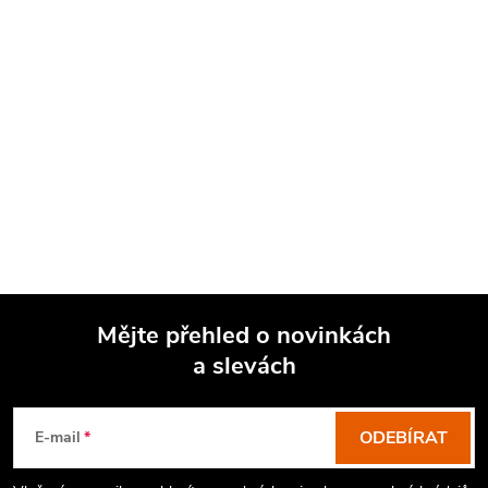
Mějte přehled o novinkách
a slevách
Z
á
p
ODEBÍRAT
E-mail
a