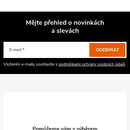
Mějte přehled o novinkách
a slevách
Z
á
p
ODEBÍRAT
E-mail
a
Vložením e-mailu souhlasíte s
podmínkami ochrany osobních údajů
t
í