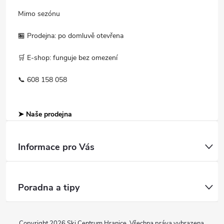
Mimo sezónu
🏪 Prodejna: po domluvě otevřena
🛒 E-shop: funguje bez omezení
📞 608 158 058
➤ Naše prodejna
Informace pro Vás
Poradna a tipy
Copyright 2026
Ski Centrum Hranice
. Všechna práva vyhrazena.