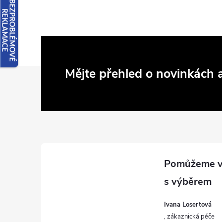
Z
Mějte přehled o novinkách
á
p
a
t
í
Ivana Losertová