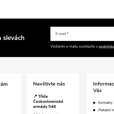
E-mail
a slevách
Vložením e-mailu souhlasíte s
podmínka
Navštivte nás
Informac
Vás
📍 Třída
Československé
Kontakty
armády 546
Platební 