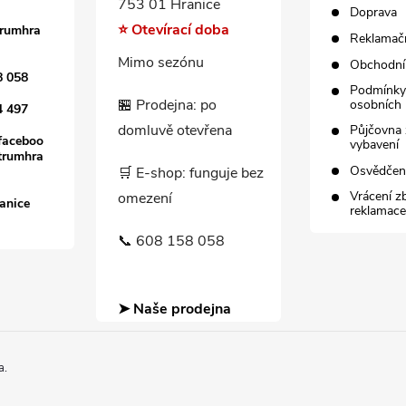
753 01 Hranice
Doprava
⭐ Otevírací doba
trumhra
Reklamačn
Mimo sezónu
Obchodní
8 058
Podmínky
🏪 Prodejna: po
osobních 
4 497
domluvě otevřena
Půjčovna 
faceboo
vybavení
trumhra
Osvědče
🛒 E-shop: funguje bez
Vrácení z
omezení
anice
reklamace
📞 608 158 058
➤ Naše prodejna
a.