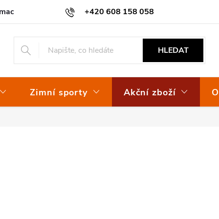
amace
Osvědčení EKO-KOM
+420 608 158 058
HLEDAT
Zimní sporty
Akční zboží
O