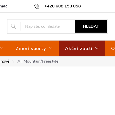
amace
Osvědčení EKO-KOM
+420 608 158 058
HLEDAT
Zimní sporty
Akční zboží
O
 nové
All Mountain/Freestyle