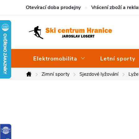
Přejít
Otevírací doba prodejny
Vrácení zboží a rekl
na
obsah
Elektromobilita
Letní sporty
Zimní sporty
Sjezdové lyžování
Lyže
Domů