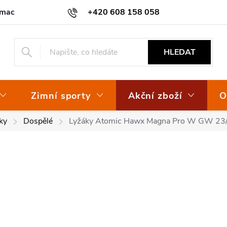
amace
Osvědčení EKO-KOM
+420 608 158 058
HLEDAT
Zimní sporty
Akční zboží
O
ky
Dospělé
Lyžáky Atomic Hawx Magna Pro W GW 23