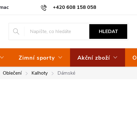
amace
Osvědčení EKO-KOM
+420 608 158 058
HLEDAT
Zimní sporty
Akční zboží
O
Oblečení
Kalhoty
Dámské