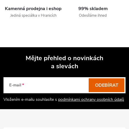
Kamenná prodejna i eshop
99% skladem
Jediná speciálka v Hranicích
Odesíláme ihned
Mějte přehled o novinkách
a slevách
Z
á
p
ODEBÍRAT
E-mail
a
Vložením e-mailu souhlasíte s
podmínkami ochrany osobních údajů
t
í