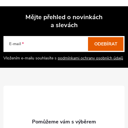
Mějte přehled o novinkách
a slevách
Z
á
p
ODEBÍRAT
E-mail
a
Vložením e-mailu souhlasíte s
podmínkami ochrany osobních údajů
t
í