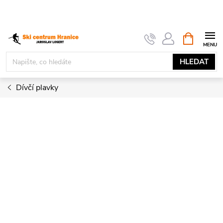
Přejít
na
obsah
NÁKUPNÍ
KOŠÍK
HLEDAT
Dívčí plavky