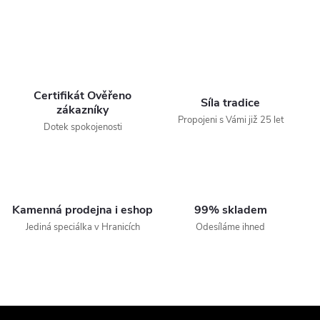
Certifikát Ověřeno
Síla tradice
zákazníky
Propojeni s Vámi již 25 let
Dotek spokojenosti
Kamenná prodejna i eshop
99% skladem
Jediná speciálka v Hranicích
Odesíláme ihned