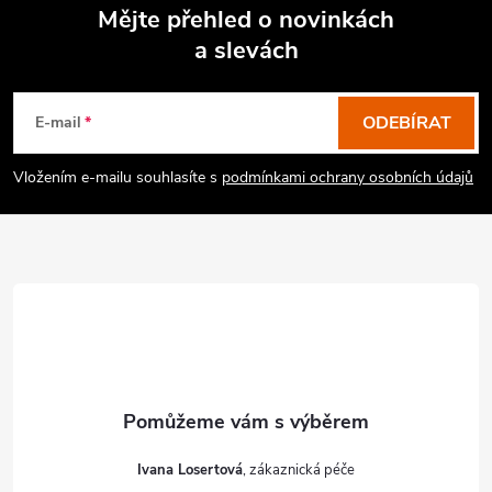
Mějte přehled o novinkách
a slevách
Z
á
p
ODEBÍRAT
E-mail
a
Vložením e-mailu souhlasíte s
podmínkami ochrany osobních údajů
t
í
Ivana Losertová