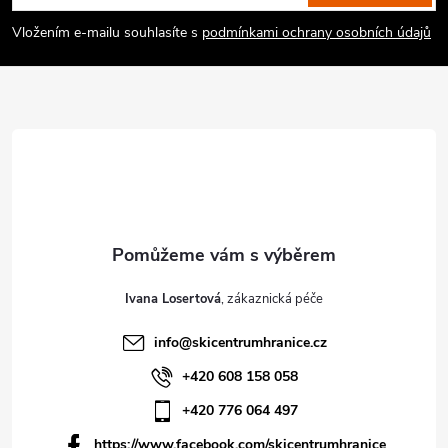
a
Vložením e-mailu souhlasíte s
podmínkami ochrany osobních údajů
t
í
Ivana Losertová
info
@
skicentrumhranice.cz
+420 608 158 058
+420 776 064 497
https://www.facebook.com/skicentrumhranice