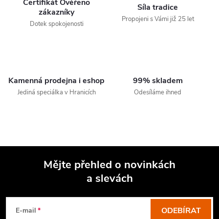
Certifikát Ověřeno
Síla tradice
zákazníky
Propojeni s Vámi již 25 let
Dotek spokojenosti
Kamenná prodejna i eshop
99% skladem
Jediná speciálka v Hranicích
Odesíláme ihned
Mějte přehled o novinkách
a slevách
Z
á
p
ODEBÍRAT
E-mail