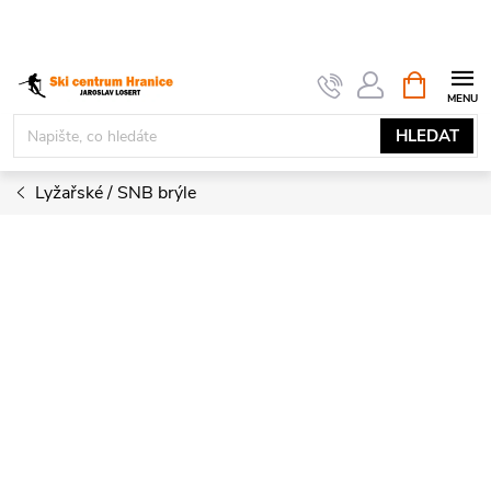
Přejít
na
obsah
NÁKUPNÍ
KOŠÍK
HLEDAT
Lyžařské / SNB brýle