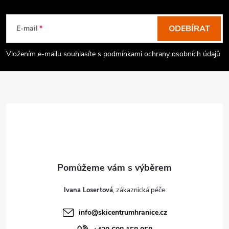
á
p
ODEBÍRAT
E-mail
a
Vložením e-mailu souhlasíte s
podmínkami ochrany osobních údajů
t
í
Ivana Losertová
info
@
skicentrumhranice.cz