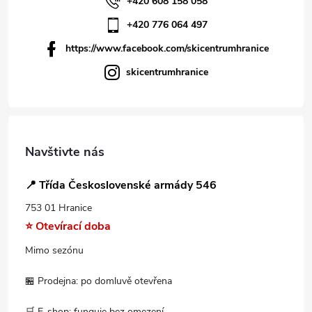
+420 608 158 058
+420 776 064 497
https://www.facebook.com/skicentrumhranice
skicentrumhranice
Navštivte nás
📍 Třída Československé armády 546
753 01 Hranice
⭐ Otevírací doba
Mimo sezónu
🏪 Prodejna: po domluvě otevřena
🛒 E-shop: funguje bez omezení