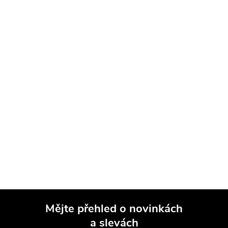
Mějte přehled o novinkách
a slevách
Z