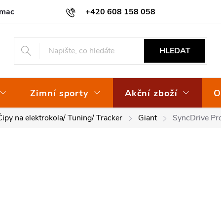
amace
Osvědčení EKO-KOM
+420 608 158 058
HLEDAT
Zimní sporty
Akční zboží
O
Čipy na elektrokola/ Tuning/ Tracker
Giant
SyncDrive Pro