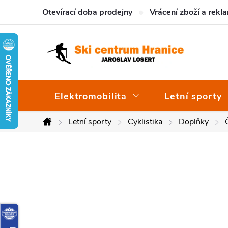
Přejít
Otevírací doba prodejny
Vrácení zboží a rekl
na
obsah
Elektromobilita
Letní sporty
Letní sporty
Cyklistika
Doplňky
Domů