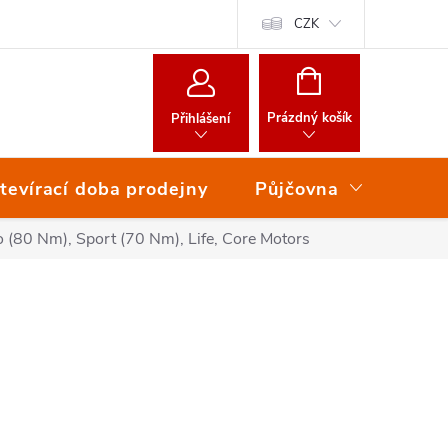
CZK
NÁKUPNÍ
KOŠÍK
Prázdný košík
Přihlášení
tevírací doba prodejny
Půjčovna
Ser
 (80 Nm), Sport (70 Nm), Life, Core Motors