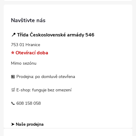
Navštivte nás
📍 Třída Československé armády 546
753 01 Hranice
⭐ Otevírací doba
Mimo sezónu
🏪 Prodejna: po domluvě otevřena
🛒 E-shop: funguje bez omezení
📞 608 158 058
➤ Naše prodejna