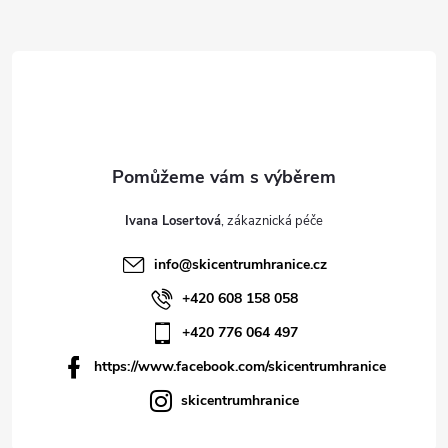
í
Ivana Losertová
info
@
skicentrumhranice.cz
+420 608 158 058
+420 776 064 497
https://www.facebook.com/skicentrumhranice
skicentrumhranice