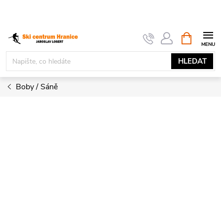
Přejít
na
obsah
NÁKUPNÍ
KOŠÍK
HLEDAT
Boby / Sáně