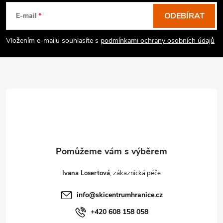
á
p
ODEBÍRAT
E-mail
a
Vložením e-mailu souhlasíte s
podmínkami ochrany osobních údajů
t
í
Ivana Losertová
info
@
skicentrumhranice.cz
+420 608 158 058