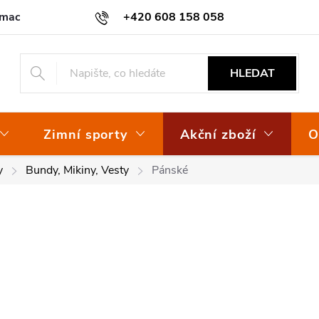
amace
Osvědčení EKO-KOM
+420 608 158 058
HLEDAT
Zimní sporty
Akční zboží
O
y
Bundy, Mikiny, Vesty
Pánské