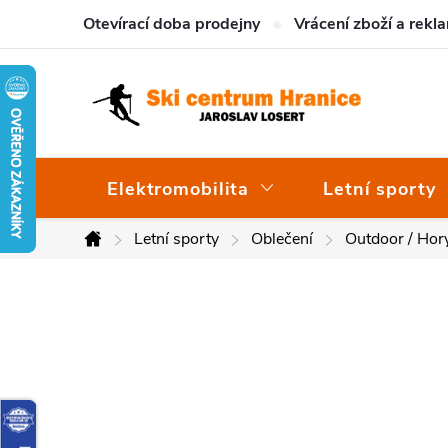
Přejít
Otevírací doba prodejny
Vrácení zboží a rekl
na
obsah
Elektromobilita
Letní sporty
Letní sporty
Oblečení
Outdoor / Hor
Domů