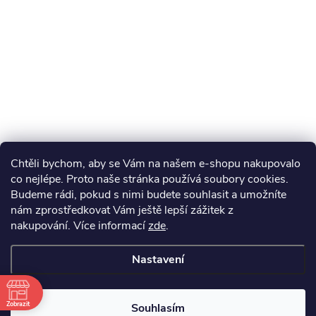
Chtěli bychom, aby se Vám na našem e-shopu nakupovalo
co nejlépe. Proto naše stránka používá soubory cookies.
Budeme rádi, pokud s nimi budete souhlasit a umožníte
nám zprostředkovat Vám ještě lepší zážitek z
nakupování.
Více informací
zde
.
Nastavení
Zobrazit
Souhlasím