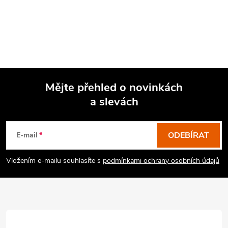
Mějte přehled o novinkách
a slevách
Z
á
p
ODEBÍRAT
E-mail
a
Vložením e-mailu souhlasíte s
podmínkami ochrany osobních údajů
t
í