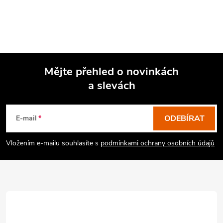
Mějte přehled o novinkách
a slevách
Z
á
p
ODEBÍRAT
E-mail
a
Vložením e-mailu souhlasíte s
podmínkami ochrany osobních údajů
t
í