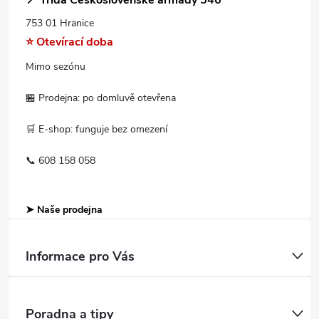
📍 Třída Československé armády 546
753 01 Hranice
⭐ Otevírací doba
Mimo sezónu
🏪 Prodejna: po domluvě otevřena
🛒 E-shop: funguje bez omezení
📞 608 158 058
➤ Naše prodejna
Informace pro Vás
Poradna a tipy