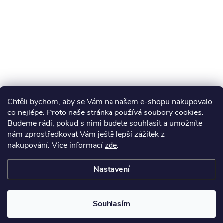
Chtěli bychom, aby se Vám na našem e-shopu nakupovalo
co nejlépe. Proto naše stránka používá soubory cookies.
Budeme rádi, pokud s nimi budete souhlasit a umožníte
nám zprostředkovat Vám ještě lepší zážitek z
nakupování.
Více informací
zde
.
Nastavení
Souhlasím