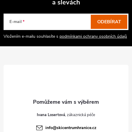
a slevách
Z
á
p
ODEBÍRAT
E-mail
a
Vložením e-mailu souhlasíte s
podmínkami ochrany osobních údajů
t
í
Ivana Losertová
info
@
skicentrumhranice.cz