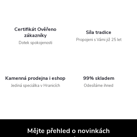
Certifikát Ověřeno
Síla tradice
zákazníky
Propojeni s Vámi již 25 let
Dotek spokojenosti
Kamenná prodejna i eshop
99% skladem
Jediná speciálka v Hranicích
Odesíláme ihned
Mějte přehled o novinkách