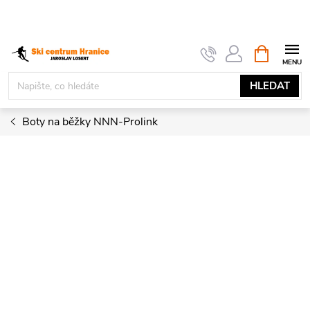
Přejít
na
obsah
NÁKUPNÍ
KOŠÍK
HLEDAT
Boty na běžky NNN-Prolink