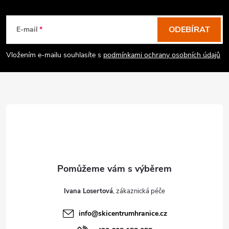
Z
á
p
ODEBÍRAT
E-mail
a
Vložením e-mailu souhlasíte s
podmínkami ochrany osobních údajů
t
í
Ivana Losertová
info
@
skicentrumhranice.cz