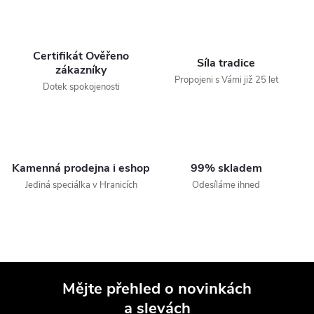
Certifikát Ověřeno
Síla tradice
zákazníky
Propojeni s Vámi již 25 let
Dotek spokojenosti
Kamenná prodejna i eshop
99% skladem
Jediná speciálka v Hranicích
Odesíláme ihned
Mějte přehled o novinkách
a slevách