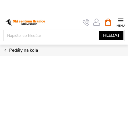
Přejít
na
obsah
NÁKUPNÍ
KOŠÍK
HLEDAT
Pedály na kola