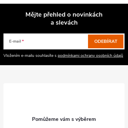
Mějte přehled o novinkách
a slevách
Z
á
p
ODEBÍRAT
E-mail
a
Vložením e-mailu souhlasíte s
podmínkami ochrany osobních údajů
t
í