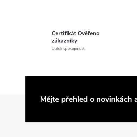
Certifikát Ověřeno
zákazníky
Dotek spokojenosti
Z
Mějte přehled o novinkách
á
p
a
t