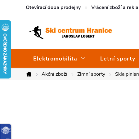
Přejít
Otevírací doba prodejny
Vrácení zboží a rekl
na
obsah
Elektromobilita
Letní sporty
Akční zboží
Zimní sporty
Skialpinis
Domů