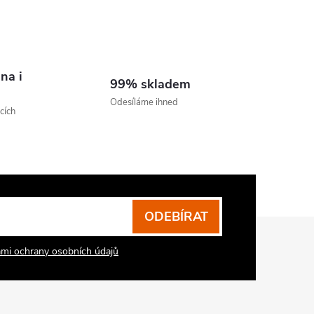
na i
99% skladem
Odesíláme ihned
cích
ODEBÍRAT
mi ochrany osobních údajů