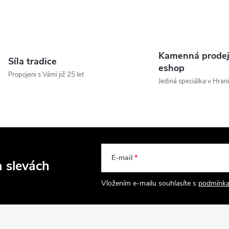
Kamenná prodej
Síla tradice
eshop
Propojeni s Vámi již 25 let
Jediná speciálka v Hrani
E-mail
a slevách
Vložením e-mailu souhlasíte s
podmínka