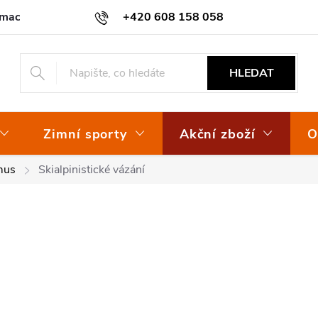
amace
Osvědčení EKO-KOM
+420 608 158 058
HLEDAT
Zimní sporty
Akční zboží
O
mus
Skialpinistické vázání