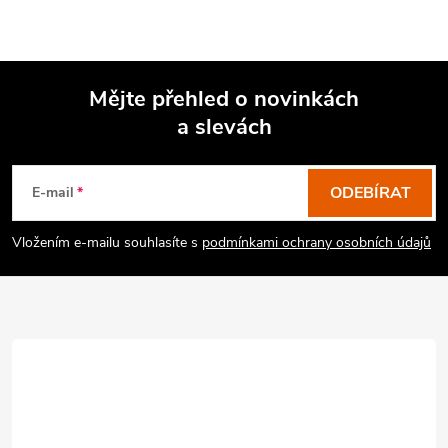
Mějte přehled o novinkách
a slevách
Z
á
p
ODEBÍRAT
E-mail
a
Vložením e-mailu souhlasíte s
podmínkami ochrany osobních údajů
t
í