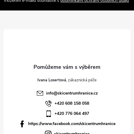
Vložením e-mailu souhlasíte s
podmínkami ochrany osobních údajů
t
í
Ivana Losertová
info
@
skicentrumhranice.cz
+420 608 158 058
+420 776 064 497
https://www.facebook.com/skicentrumhranice
skicentrumhranice