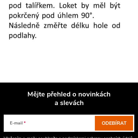
Mějte přehled o novinkách
a slevách
Z
á
p
ODEBÍRAT
E-mail
a