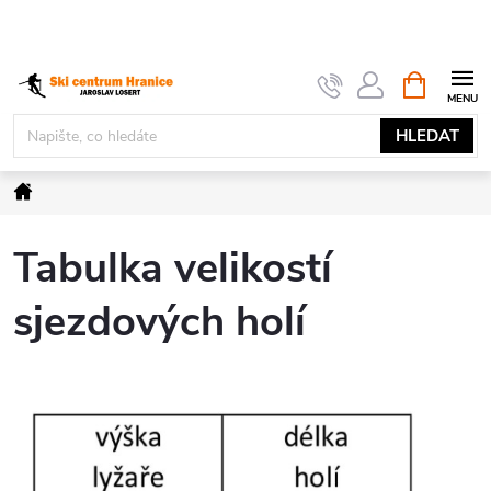
Přejít
na
obsah
NÁKUPNÍ
KOŠÍK
HLEDAT
Domů
Tabulka velikostí
sjezdových holí