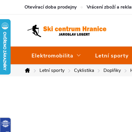
Přejít
Otevírací doba prodejny
Vrácení zboží a rekl
na
obsah
Elektromobilita
Letní sporty
Letní sporty
Cyklistika
Doplňky
Domů