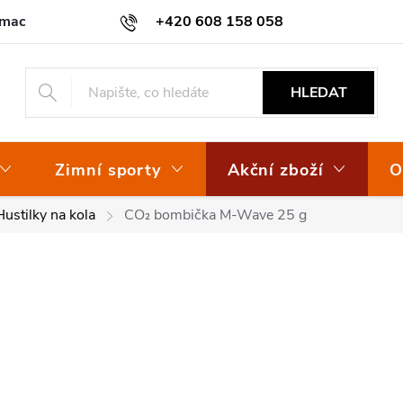
amace
Osvědčení EKO-KOM
+420 608 158 058
HLEDAT
Zimní sporty
Akční zboží
O
Hustilky na kola
CO₂ bombička M-Wave 25 g