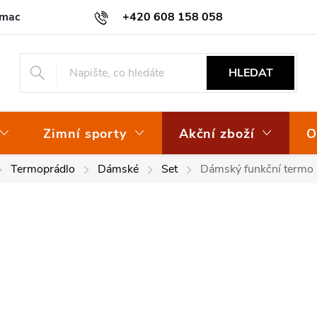
amace
Osvědčení EKO-KOM
+420 608 158 058
HLEDAT
Zimní sporty
Akční zboží
O
Termoprádlo
Dámské
Set
Dámský funkční termo 