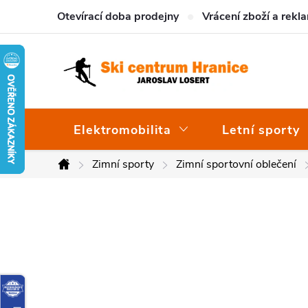
Přejít
Otevírací doba prodejny
Vrácení zboží a rekl
na
obsah
Elektromobilita
Letní sporty
Zimní sporty
Zimní sportovní oblečení
Domů