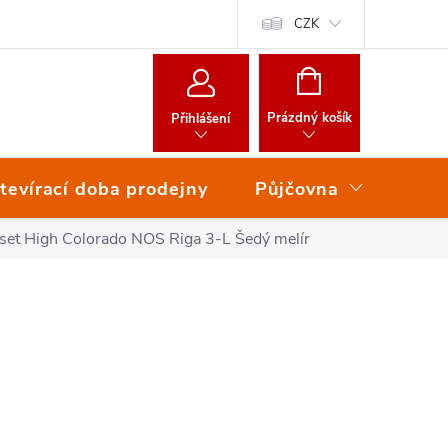
CZK
NÁKUPNÍ
KOŠÍK
Prázdný košík
Přihlášení
tevírací doba prodejny
Půjčovna
Ser
set High Colorado NOS Riga 3-L Šedý melír