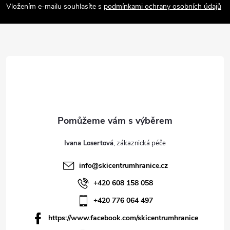
Vložením e-mailu souhlasíte s
podmínkami ochrany osobních údajů
t
í
Ivana Losertová
info
@
skicentrumhranice.cz
+420 608 158 058
+420 776 064 497
https://www.facebook.com/skicentrumhranice