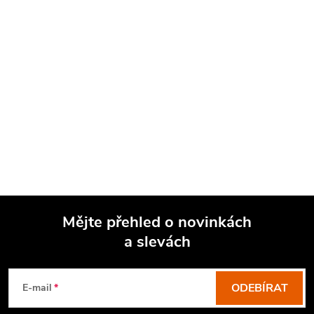
Mějte přehled o novinkách
a slevách
Z
á
p
ODEBÍRAT
E-mail
a