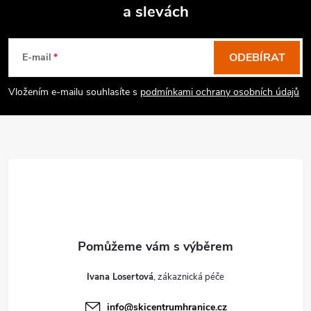
a slevách
Z
á
p
ODEBÍRAT
E-mail
a
Vložením e-mailu souhlasíte s
podmínkami ochrany osobních údajů
t
í
Ivana Losertová
info
@
skicentrumhranice.cz