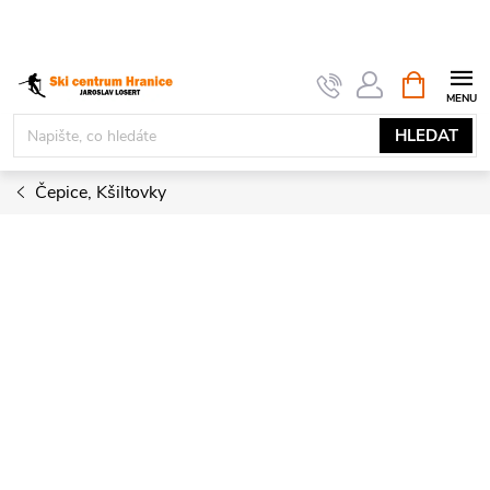
Přejít
na
obsah
NÁKUPNÍ
KOŠÍK
HLEDAT
Čepice, Kšiltovky