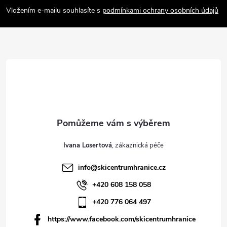
a
Vložením e-mailu souhlasíte s
podmínkami ochrany osobních údajů
t
í
Ivana Losertová
info
@
skicentrumhranice.cz
+420 608 158 058
+420 776 064 497
https://www.facebook.com/skicentrumhranice