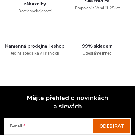
Síla tradice
zákazníky
Propojeni s Vámi již 25 let
Dotek spokojenosti
Kamenná prodejna i eshop
99% skladem
Jediná speciálka v Hranicích
Odesíláme ihned
Mějte přehled o novinkách
a slevách
Z
á
p
ODEBÍRAT
E-mail