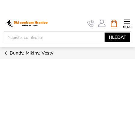
Přejít
na
obsah
NÁKUPNÍ
KOŠÍK
HLEDAT
Bundy, Mikiny, Vesty