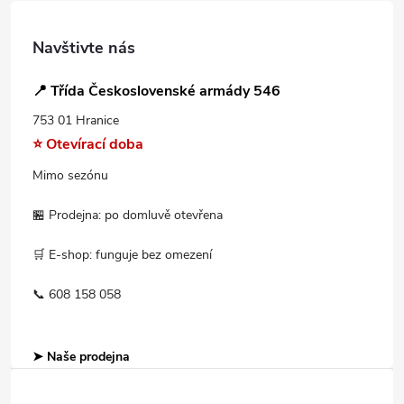
Navštivte nás
📍 Třída Československé armády 546
753 01 Hranice
⭐ Otevírací doba
Mimo sezónu
🏪 Prodejna: po domluvě otevřena
🛒 E-shop: funguje bez omezení
📞 608 158 058
➤ Naše prodejna