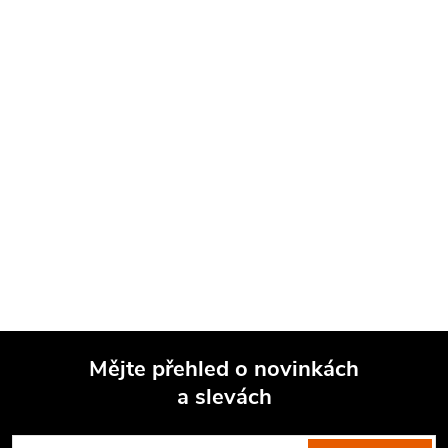
Mějte přehled o novinkách
a slevách
Z
á