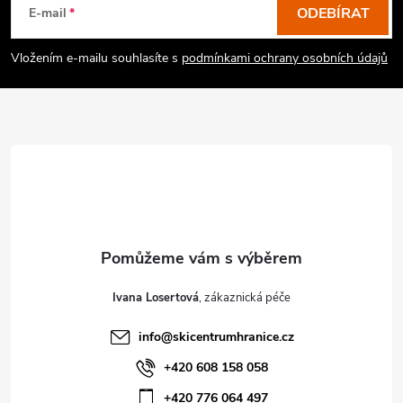
p
ODEBÍRAT
E-mail
a
Vložením e-mailu souhlasíte s
podmínkami ochrany osobních údajů
t
í
Ivana Losertová
info
@
skicentrumhranice.cz
+420 608 158 058
+420 776 064 497