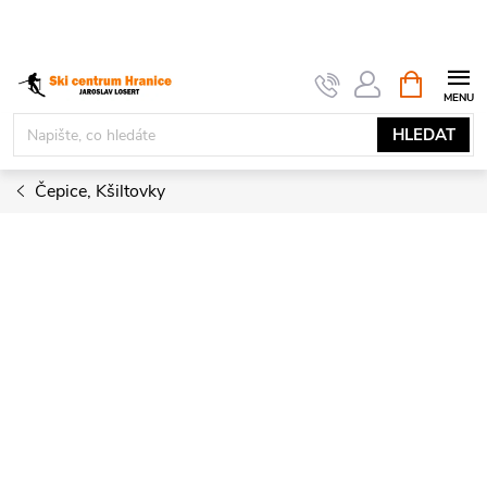
Přejít
na
obsah
NÁKUPNÍ
KOŠÍK
HLEDAT
Čepice, Kšiltovky