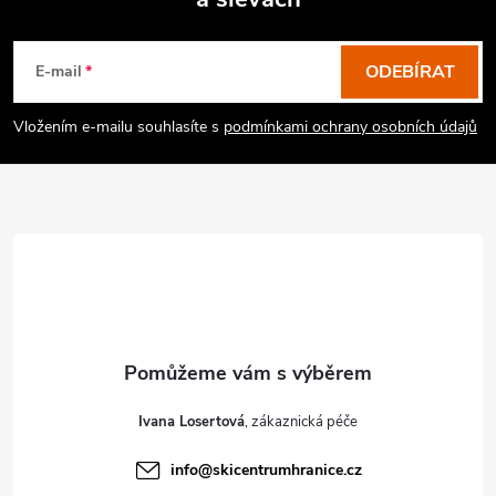
Z
á
p
ODEBÍRAT
E-mail
a
Vložením e-mailu souhlasíte s
podmínkami ochrany osobních údajů
t
í
Ivana Losertová
info
@
skicentrumhranice.cz