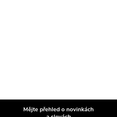
Mějte přehled o novinkách
a slevách