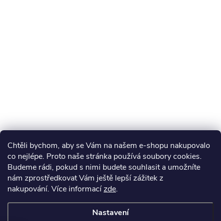
Chtěli bychom, aby se Vám na našem e-shopu nakupovalo
co nejlépe. Proto naše stránka používá soubory cookies.
Budeme rádi, pokud s nimi budete souhlasit a umožníte
nám zprostředkovat Vám ještě lepší zážitek z
nakupování.
Více informací
zde
.
Nastavení