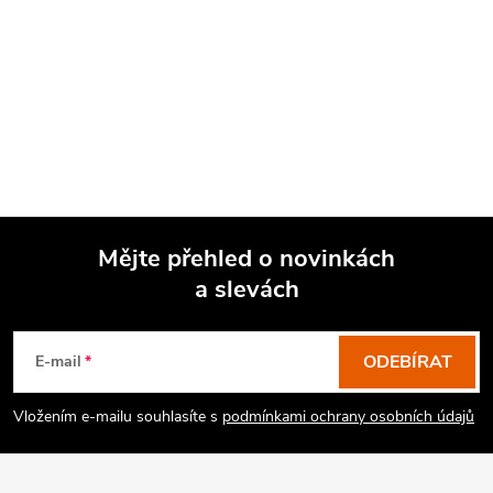
Mějte přehled o novinkách
a slevách
Z
á
p
ODEBÍRAT
E-mail
a
Vložením e-mailu souhlasíte s
podmínkami ochrany osobních údajů
t
í