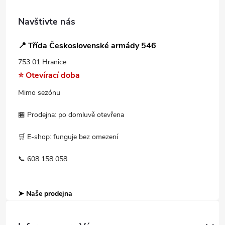
Navštivte nás
📍 Třída Československé armády 546
753 01 Hranice
⭐ Otevírací doba
Mimo sezónu
🏪 Prodejna: po domluvě otevřena
🛒 E-shop: funguje bez omezení
📞 608 158 058
➤ Naše prodejna