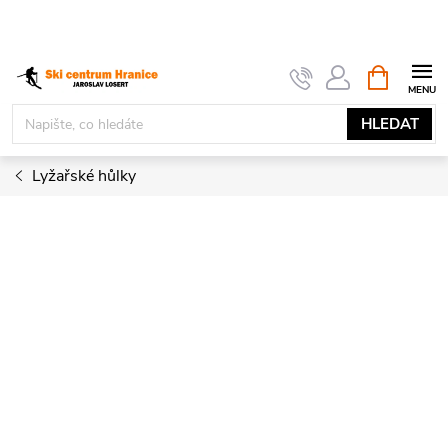
Přejít
na
obsah
NÁKUPNÍ
KOŠÍK
HLEDAT
Lyžařské hůlky