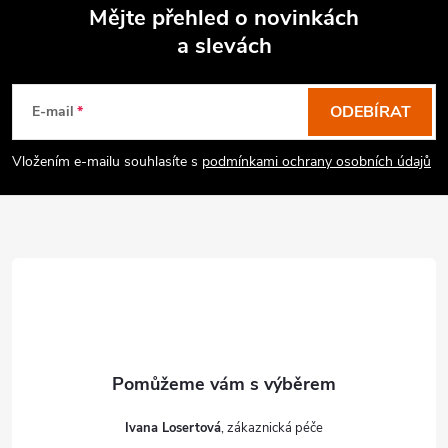
Mějte přehled o novinkách
a slevách
Z
á
p
ODEBÍRAT
E-mail
a
Vložením e-mailu souhlasíte s
podmínkami ochrany osobních údajů
t
í
Ivana Losertová