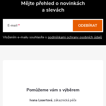
Mějte přehled o novinkách
a slevách
Z
á
p
ODEBÍRAT
E-mail
a
Vložením e-mailu souhlasíte s
podmínkami ochrany osobních údajů
t
í
Ivana Losertová