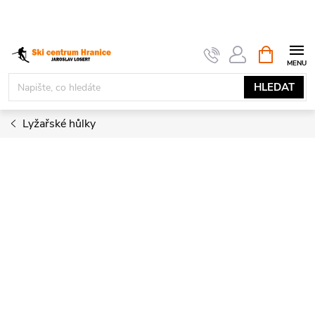
Přejít
na
obsah
NÁKUPNÍ
KOŠÍK
HLEDAT
Lyžařské hůlky