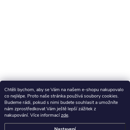
Chtěli bychom, aby se Vám na našem e-shopu nakupovalo
co nejlépe. Proto naše stránka používá soubory cookies.
Budeme rádi, pokud s nimi budete souhlasit a umožníte
nám zprostředkovat Vám ještě lepší zážitek z
nakupování.
Více informací
zde
.
Nastavení