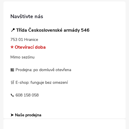
Navštivte nás
📍 Třída Československé armády 546
753 01 Hranice
⭐ Otevírací doba
Mimo sezónu
🏪 Prodejna: po domluvě otevřena
🛒 E-shop: funguje bez omezení
📞 608 158 058
➤ Naše prodejna