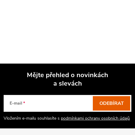
Mějte přehled o novinkách
a slevách
Z
á
p
ODEBÍRAT
E-mail
a
Vložením e-mailu souhlasíte s
podmínkami ochrany osobních údajů
t
í