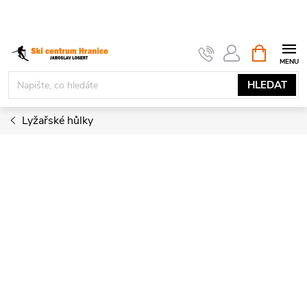
Přejít
na
obsah
NÁKUPNÍ
KOŠÍK
HLEDAT
Lyžařské hůlky