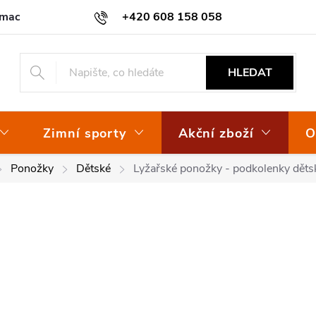
amace
Osvědčení EKO-KOM
+420 608 158 058
HLEDAT
Zimní sporty
Akční zboží
O
Ponožky
Dětské
Lyžařské ponožky - podkolenky dět