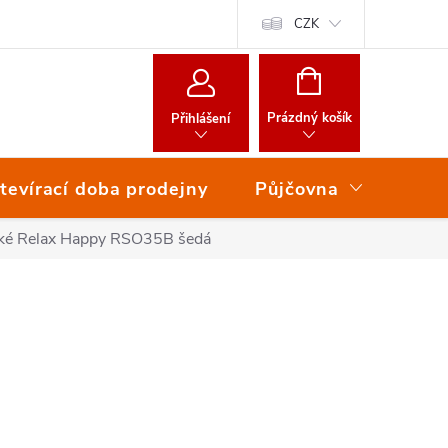
CZK
NÁKUPNÍ
KOŠÍK
Prázdný košík
Přihlášení
tevírací doba prodejny
Půjčovna
Ser
ské Relax Happy RSO35B šedá