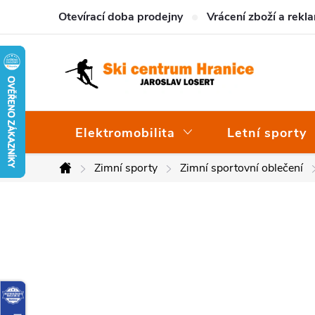
Přejít
Otevírací doba prodejny
Vrácení zboží a rekl
na
obsah
Elektromobilita
Letní sporty
Zimní sporty
Zimní sportovní oblečení
Domů