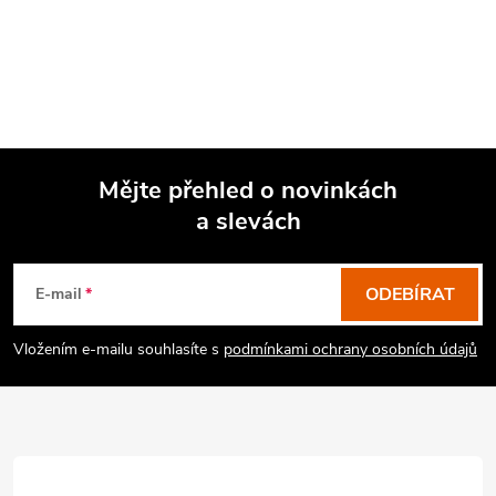
Mějte přehled o novinkách
a slevách
Z
á
p
ODEBÍRAT
E-mail
a
Vložením e-mailu souhlasíte s
podmínkami ochrany osobních údajů
t
í