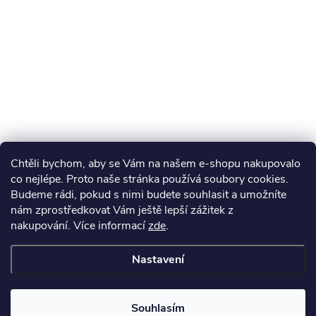
Chtěli bychom, aby se Vám na našem e-shopu nakupovalo
co nejlépe. Proto naše stránka používá soubory cookies.
Budeme rádi, pokud s nimi budete souhlasit a umožníte
nám zprostředkovat Vám ještě lepší zážitek z
nakupování.
Více informací
zde
.
Nastavení
Souhlasím