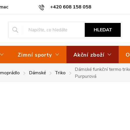
amace
Osvědčení EKO-KOM
+420 608 158 058
HLEDAT
Zimní sporty
Akční zboží
O
Dámské funkční termo tri
rmoprádlo
Dámské
Triko
Purpurová