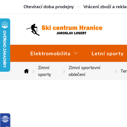
Přejít
Otevírací doba prodejny
Vrácení zboží a rekl
na
obsah
Elektromobilita
Letní sporty
Zimní
Zimní sportovní
Te
Domů
sporty
oblečení