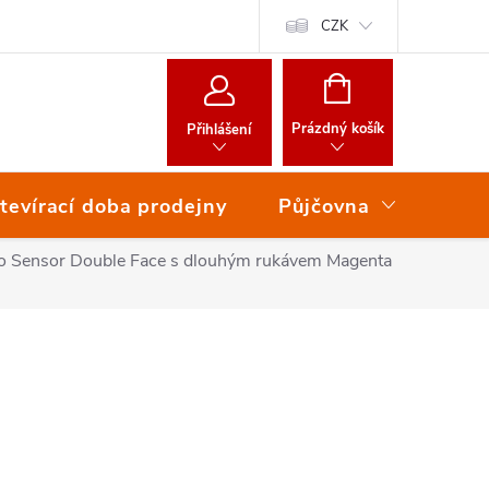
CZK
NÁKUPNÍ
KOŠÍK
Prázdný košík
Přihlášení
tevírací doba prodejny
Půjčovna
Ser
ko Sensor Double Face s dlouhým rukávem Magenta