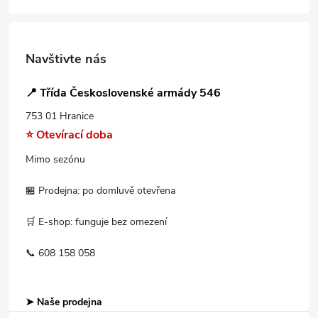
Navštivte nás
📍 Třída Československé armády 546
753 01 Hranice
⭐ Otevírací doba
Mimo sezónu
🏪 Prodejna: po domluvě otevřena
🛒 E-shop: funguje bez omezení
📞 608 158 058
➤ Naše prodejna