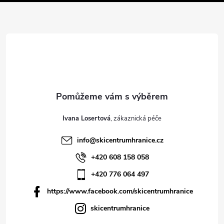
í
Ivana Losertová
info
@
skicentrumhranice.cz
+420 608 158 058
+420 776 064 497
https://www.facebook.com/skicentrumhranice
skicentrumhranice