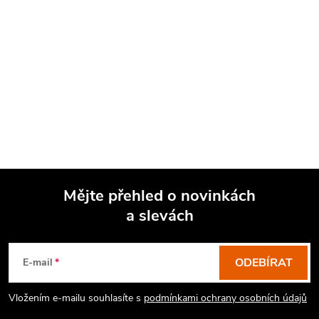
Mějte přehled o novinkách
a slevách
Z
á
p
ODEBÍRAT
E-mail
a
Vložením e-mailu souhlasíte s
podmínkami ochrany osobních údajů
t