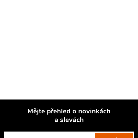
Mějte přehled o novinkách
a slevách
Z
á