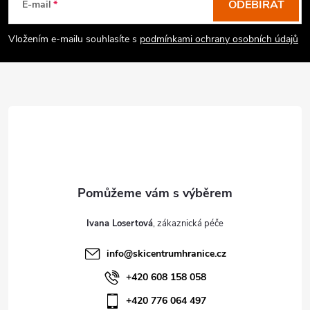
p
ODEBÍRAT
E-mail
a
Vložením e-mailu souhlasíte s
podmínkami ochrany osobních údajů
t
í
Ivana Losertová
info
@
skicentrumhranice.cz
+420 608 158 058
+420 776 064 497