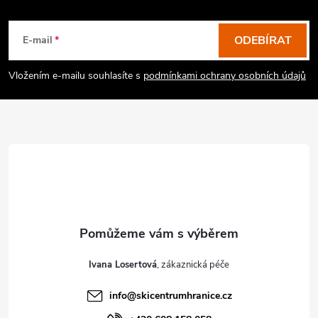
á
p
ODEBÍRAT
E-mail
a
Vložením e-mailu souhlasíte s
podmínkami ochrany osobních údajů
t
í
Ivana Losertová
info
@
skicentrumhranice.cz