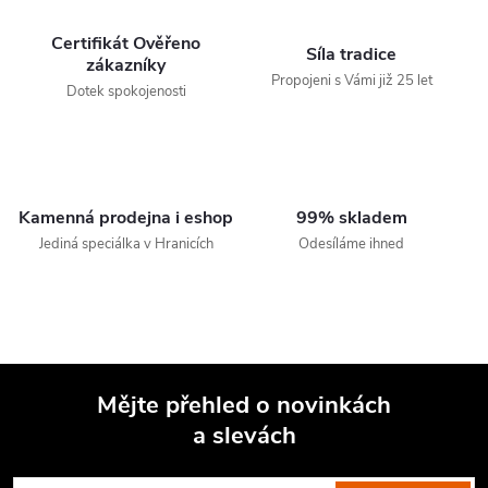
Certifikát Ověřeno
Síla tradice
zákazníky
Propojeni s Vámi již 25 let
Dotek spokojenosti
Kamenná prodejna i eshop
99% skladem
Jediná speciálka v Hranicích
Odesíláme ihned
Mějte přehled o novinkách
a slevách
Z
á