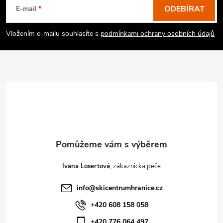
p
ODEBÍRAT
E-mail
a
Vložením e-mailu souhlasíte s
podmínkami ochrany osobních údajů
t
í
Ivana Losertová
info
@
skicentrumhranice.cz
+420 608 158 058
+420 776 064 497