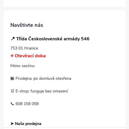
Navštivte nás
📍 Třída Československé armády 546
753 01 Hranice
⭐ Otevírací doba
Mimo sezónu
🏪 Prodejna: po domluvě otevřena
🛒 E-shop: funguje bez omezení
📞 608 158 058
➤ Naše prodejna