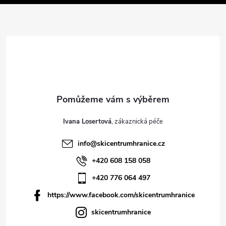
í
Ivana Losertová
info
@
skicentrumhranice.cz
+420 608 158 058
+420 776 064 497
https://www.facebook.com/skicentrumhranice
skicentrumhranice