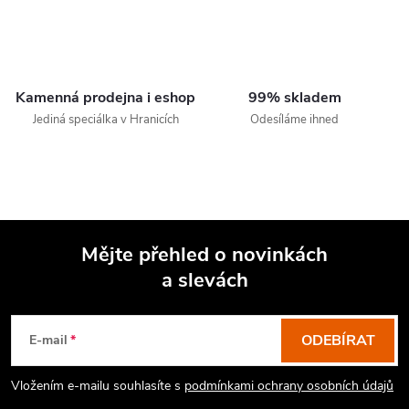
Kamenná prodejna i eshop
99% skladem
Jediná speciálka v Hranicích
Odesíláme ihned
Mějte přehled o novinkách
a slevách
Z
á
p
ODEBÍRAT
E-mail
a
Vložením e-mailu souhlasíte s
podmínkami ochrany osobních údajů
t