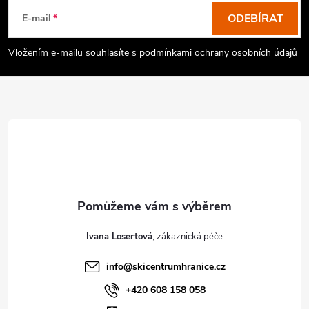
á
p
ODEBÍRAT
E-mail
a
Vložením e-mailu souhlasíte s
podmínkami ochrany osobních údajů
t
í
Ivana Losertová
info
@
skicentrumhranice.cz
+420 608 158 058