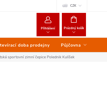
CZK
NÁKUPNÍ
KOŠÍK
Prázdný košík
Přihlášení
tevírací doba prodejny
Půjčovna
Ser
tská sportovní zimní čepice Polednik Kulíšek