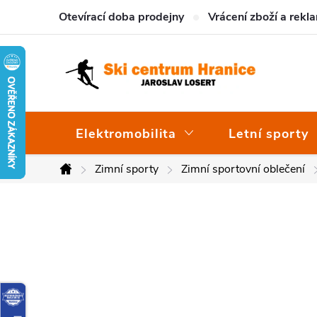
Přejít
Otevírací doba prodejny
Vrácení zboží a rekl
na
obsah
Elektromobilita
Letní sporty
Zimní sporty
Zimní sportovní oblečení
Domů