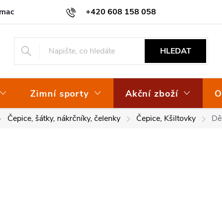
amace
Osvědčení EKO-KOM
+420 608 158 058
HLEDAT
Zimní sporty
Akční zboží
O
Čepice, šátky, nákrčníky, čelenky
Čepice, Kšiltovky
Dě