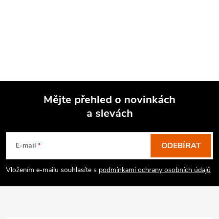
Mějte přehled o novinkách
a slevách
Z
á
p
ODEBÍRAT
E-mail
a
Vložením e-mailu souhlasíte s
podmínkami ochrany osobních údajů
t
í