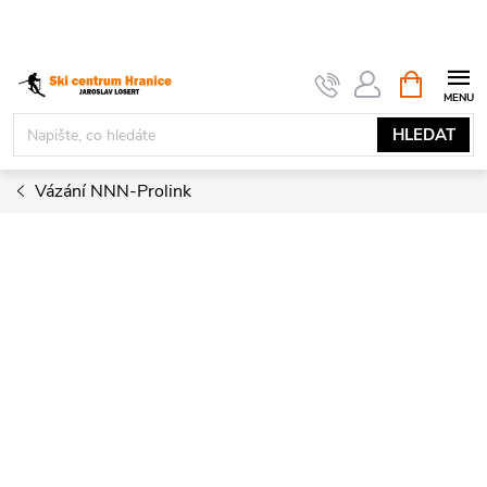
Přejít
na
obsah
NÁKUPNÍ
KOŠÍK
HLEDAT
Vázání NNN-Prolink