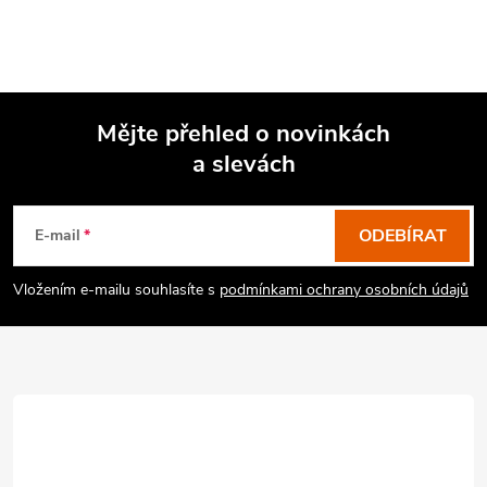
Mějte přehled o novinkách
a slevách
Z
á
p
ODEBÍRAT
E-mail
a
Vložením e-mailu souhlasíte s
podmínkami ochrany osobních údajů
t
í