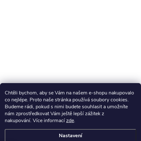
Chtěli bychom, aby se Vám na našem e-shopu nakupovalo
co nejlépe. Proto naše stránka používá soubory cookies.
Budeme rádi, pokud s nimi budete souhlasit a umožníte
nám zprostředkovat Vám ještě lepší zážitek z
nakupování.
Více informací
zde
.
Nastavení