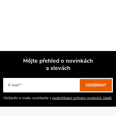
Mějte přehled o novinkách
a slevách
Z
á
p
ODEBÍRAT
E-mail
a
Vložením e-mailu souhlasíte s
podmínkami ochrany osobních údajů
t
í