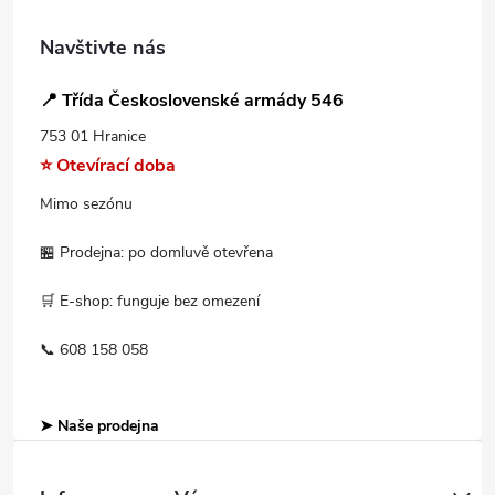
Navštivte nás
📍 Třída Československé armády 546
753 01 Hranice
⭐ Otevírací doba
Mimo sezónu
🏪 Prodejna: po domluvě otevřena
🛒 E-shop: funguje bez omezení
📞 608 158 058
➤ Naše prodejna