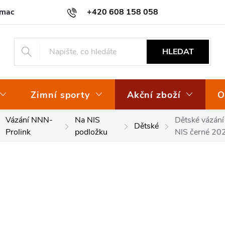
amace
Osvědčení EKO-KOM
+420 608 158 058
HLEDAT
Zimní sporty
Akční zboží
O
Vázání NNN-
Na NIS
Dětské vázání
Dětské
Prolink
podložku
NIS černé 20