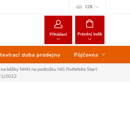
CZK
NÁKUPNÍ
KOŠÍK
Prázdný košík
Přihlášení
tevírací doba prodejny
Půjčovna
Ser
 na běžky NNN na podložku NIS Rottefella Start
21/2022