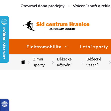
Přejít
Otevírací doba prodejny
Vrácení zboží a rekl
na
obsah
Elektromobilita
Letní sporty
Zimní
Běžecké
Běžecké
Domů
sporty
lyžování
vázání